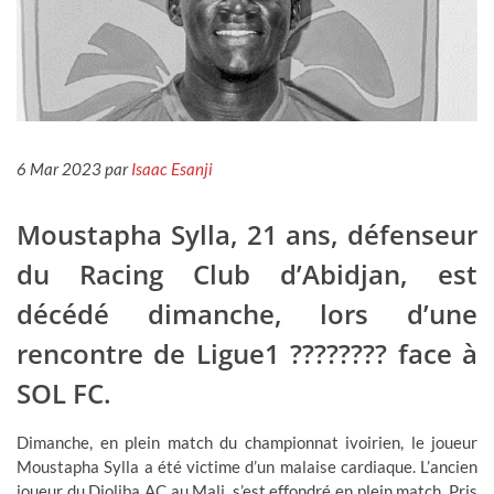
MATCHES
GROUPS
TEAMS
VENUES
6 Mar 2023 par
Isaac Esanji
PLAYER PREDICTIONS
Moustapha Sylla, 21 ans, défenseur
PREDICTION SHEET
du Racing Club d’Abidjan, est
RANKING
décédé dimanche, lors d’une
RULES
rencontre de Ligue1 ???????? face à
STATISTICS
SOL FC.
USEFUL SITES / SIT ENPÒTAN
Dimanche, en plein match du championnat ivoirien, le joueur
Moustapha Sylla a été victime d’un malaise cardiaque. L’ancien
Main Menu
joueur du Djoliba AC au Mali, s’est effondré en plein match. Pris