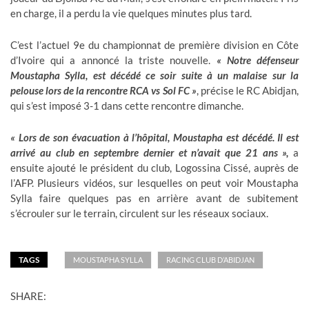
en charge, il a perdu la vie quelques minutes plus tard.
MÒDVI
C’est l’actuel 9e du championnat de première division en Côte
KILTI
d’Ivoire qui a annoncé la triste nouvelle.
« Notre défenseur
Moustapha Sylla, est décédé ce soir suite à un malaise sur la
BIZNIS
pelouse lors de la rencontre RCA vs Sol FC »
, précise le RC Abidjan,
qui s’est imposé 3-1 dans cette rencontre dimanche.
MÒD/BOTE
ESPÒ
« Lors de son évacuation à l’hôpital, Moustapha est décédé. Il est
arrivé au club en septembre dernier et n’avait que 21 ans »,
a
GADGET
ensuite ajouté le président du club, Logossina Cissé, auprès de
l’AFP. Plusieurs vidéos, sur lesquelles on peut voir Moustapha
POLITIK
Sylla faire quelques pas en arrière avant de subitement
s’écrouler sur le terrain, circulent sur les réseaux sociaux.
AKTYALITE
CHÈN TELE
TAGS
MOUSTAPHA SYLLA
RACING CLUB D’ABIDJAN
SHARE: