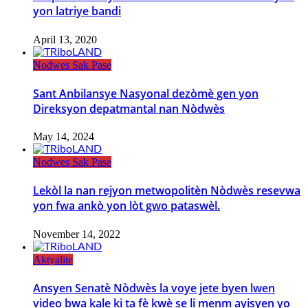
yon latriye bandi
April 13, 2020
Nodwes Sak Pase
Sant Anbilansye Nasyonal dezòmè gen yon
Direksyon depatmantal nan Nòdwès
May 14, 2024
Nodwes Sak Pase
Lekòl la nan rejyon metwopolitèn Nòdwès resevwa
yon fwa ankò yon lòt gwo pataswèl.
November 14, 2022
Aktyalite
Ansyen Senatè Nòdwès la voye jete byen lwen
video bwa kale ki ta fè kwè se li menm ayisyen yo