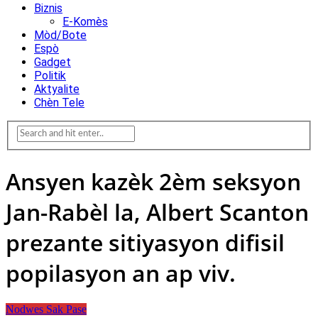
Biznis
E-Komès
Mòd/Bote
Espò
Gadget
Politik
Aktyalite
Chèn Tele
Ansyen kazèk 2èm seksyon
Jan-Rabèl la, Albert Scanton
prezante sitiyasyon difisil
popilasyon an ap viv.
Nodwes Sak Pase