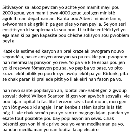
Sitiyasyon sa lakoz peyizan yo achte yon mamit mayi pou
2000 goug, yon mamit pwa 4000 goud ,epi gen ministè
agrikilti nan depatman an. Kanta pou Albert ministè fanm,
aviwonman ak agrikilti pa gen plas yo nan peyi a. Se yon seri
enstitisyon ki senpleman la sou non. Li kritike entèlèktyèl yo
egalman ki pa gen kapasite pou chèche solisyon sou pwoblèm
peyi a.
Kazèk la estime edikasyon an pral kraze ak pwogram nouvo
segondè a, paske ansyen anseyan yo pa resikle pou pwogram
nan menmsi laj pansyon yo rive. Yo pa vle kite espas pou jèn
yo ki resevwa fòmasyon pou sa, yo pap ba yo pase, yo pito
kraze lekòl piblik yo pou kreye pwòp lekòl pa yo. Kidonk, pita
se chak paran ki pral ede pitit yo li ak ekri nan fason pa yo.
nan nivo sante popilasyon an, lopital Jan-Rabèl gen 2 gwoup
sosyal : doktè Wilson Scanton ki gen yon apwòch sosyalis, vle
pou lajan lopital la fasilite livrezon sèvis tout moun, men gen
yon lòt gwoup ki angaje li nan kenbe sistèm kapitalis la tèt
nèg. Li vle chak semèn pou yo rantre magogo lajan, pandan yo
ekate tout posiblite pou bay popilasyon an sèvis. Chak
pèsonèl gen yon klinik prive pou yo vann medikaman pa yo,
pandan medikaman yo nan lopital la ap ekspire.