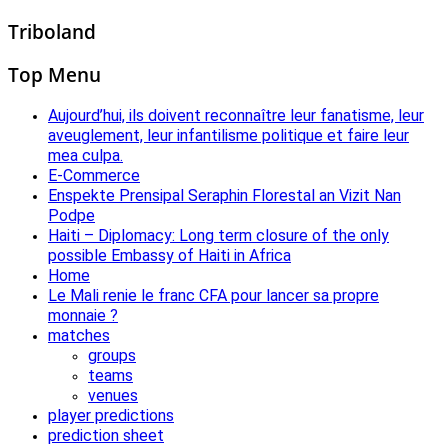
Triboland
Top Menu
Aujourd’hui, ils doivent reconnaître leur fanatisme, leur
aveuglement, leur infantilisme politique et faire leur
mea culpa.
E-Commerce
Enspekte Prensipal Seraphin Florestal an Vizit Nan
Podpe
Haiti – Diplomacy: Long term closure of the only
possible Embassy of Haiti in Africa
Home
Le Mali renie le franc CFA pour lancer sa propre
monnaie ?
matches
groups
teams
venues
player predictions
prediction sheet