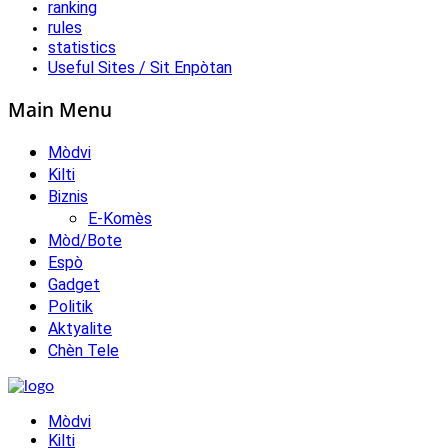
ranking
rules
statistics
Useful Sites / Sit Enpòtan
Main Menu
Mòdvi
Kilti
Biznis
E-Komès
Mòd/Bote
Espò
Gadget
Politik
Aktyalite
Chèn Tele
Mòdvi
Kilti