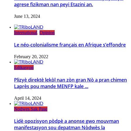
agrese fizikman nan peyi Etazini an.
June 13, 2024
International
,
Opinion
Le néo-colonialisme français en Afrique s’effondre
February 20, 2022
Edikasyon
Plizyè direktè lekòl nan zòn gran Nò a pran chimen
Laprès pou mande MENFP kale ...
April 14, 2024
Nodwes Sak Pase
Lidè opozisyon pòdpè a anonse gwo mouvman
manifestasyon sou depatman Nòdwès la