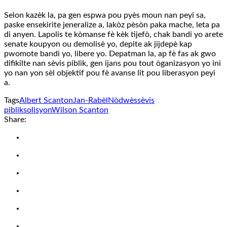
Selon kazèk la, pa gen espwa pou pyès moun nan peyi sa,
paske ensekirite jeneralize a, lakòz pèsòn paka mache, leta pa
di anyen. Lapolis te kòmanse fè kèk tijefò, chak bandi yo arete
senate koupyon ou demolisè yo, depite ak jijdepè kap
pwomote bandi yo, libere yo. Depatman la, ap fè fas ak gwo
difikilte nan sèvis piblik, gen ijans pou tout òganizasyon yo ini
yo nan yon sèl objektif pou fè avanse lit pou liberasyon peyi
a.
Tags
Albert Scanton
Jan-Rabèl
Nòdwès
sèvis
piblik
solisyon
Wilson Scanton
Share: