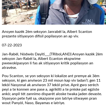
Ansyen kazèk 2èm seksyon Janrabèl la, Albert Scanton
prezante sitiyasyon difisil popilasyon an ap viv.
07-22-2023
Jan-Rabèl, Nòdwès Dayiti___(TRiboLAND) Ansyen kazèk 2èm
seksyon Jan-Rabèl la, Albert Ecanton ekspwime
pwewokipasyon li fas ak sitiyasyon kritik popilasyon an
atravèse.
Pou Scanton, se yon seksyon ki lokalize ant premye ak 3èm
seksyon, ki gen anviwon 23 mil moun kap viv ladan’l; gen 11
lekòl Nasyonal ak anviwon 37 lekòl prive. Aprè gwo serèch
peyi a te konnen ane pase a, agrikilti a te prèske pat egziste
ankò; anpil tèt zannimo disparèt aloske twaka jaden devaste.
Siyasyon pete fyèl sa, okazyone yon latriye sitwayen pran
wout Panyòl, Naso, Bayamas e latriye.