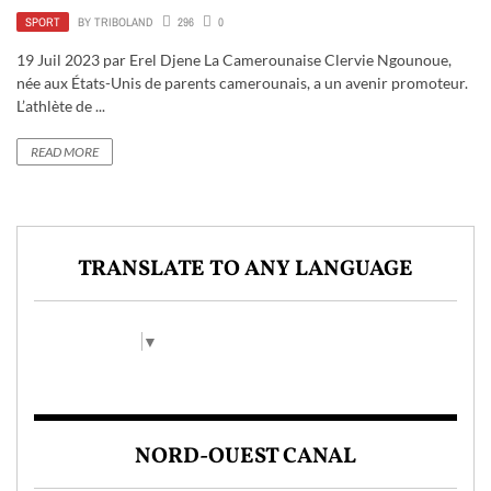
SPORT
BY
TRIBOLAND
296
0
19 Juil 2023 par Erel Djene La Camerounaise Clervie Ngounoue,
née aux États-Unis de parents camerounais, a un avenir promoteur.
L’athlète de ...
READ MORE
TRANSLATE TO ANY LANGUAGE
Select Language
▼
NORD-OUEST CANAL